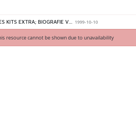
NEDERLAND 1, WEEK 40-1999: KRO'S KINDERTIJD; ALLES KITS EXTRA; BIOGRAFIE VAN DE DUIVEL; EUCHARISTIEVIERING; VIERING; WILDE GANZEN; DE HEILIGE KORAN; MEETINGPOINT; OHM MAGAZINE; DISCUSSIEPROGRAMMA ASIELZOEKERS; GEESTKRACHT 11; BV DE WERELD; MINIATUUR…
1999-10-10
is resource cannot be shown due to unavailability