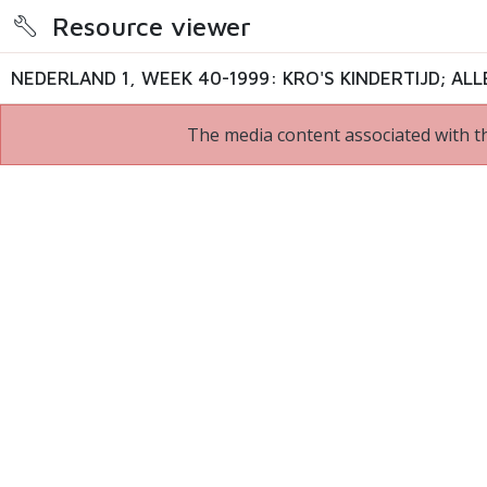
Resource viewer
The media content associated with th