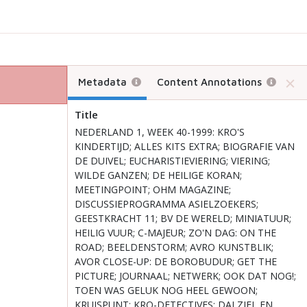
Metadata
Content Annotations
Title
NEDERLAND 1, WEEK 40-1999: KRO'S
KINDERTIJD; ALLES KITS EXTRA; BIOGRAFIE VAN
DE DUIVEL; EUCHARISTIEVIERING; VIERING;
WILDE GANZEN; DE HEILIGE KORAN;
MEETINGPOINT; OHM MAGAZINE;
DISCUSSIEPROGRAMMA ASIELZOEKERS;
GEESTKRACHT 11; BV DE WERELD; MINIATUUR;
HEILIG VUUR; C-MAJEUR; ZO'N DAG: ON THE
ROAD; BEELDENSTORM; AVRO KUNSTBLIK;
AVOR CLOSE-UP: DE BOROBUDUR; GET THE
PICTURE; JOURNAAL; NETWERK; OOK DAT NOG!;
TOEN WAS GELUK NOG HEEL GEWOON;
KRUISPUNT; KRO-DETECTIVES: DALZIEL EN