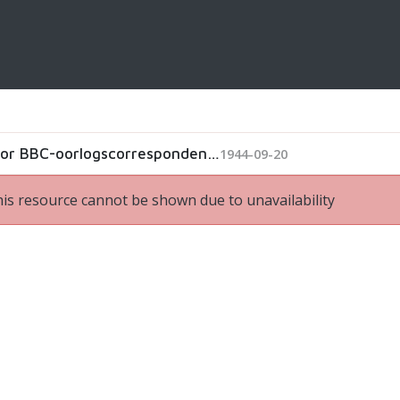
NIET VAN TOEPASSING: Fragmenten uit reportages door BBC-oorlogscorrespondent Stanley Maxted
1944-09-20
is resource cannot be shown due to unavailability